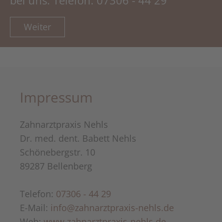
Weiter
Impressum
Zahnarztpraxis Nehls
Dr. med. dent. Babett Nehls
Schönebergstr. 10
89287 Bellenberg
Telefon:
07306 - 44 29
E-Mail:
info@​zahnarztpraxis⁠-⁠nehls.de
Web:
www.zahnarztpraxis-nehls.de