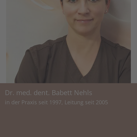
Dr. med. dent. Babett Nehls
in der Praxis seit 1997, Leitung seit 2005